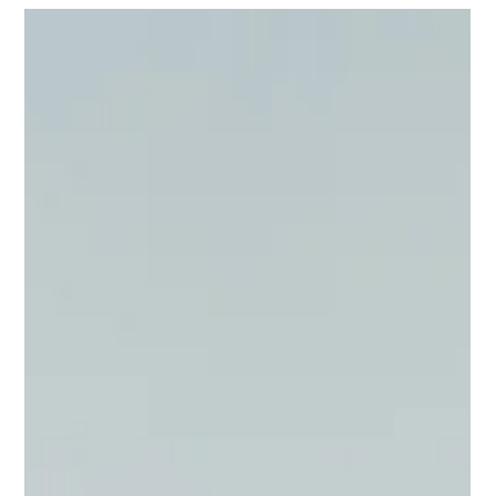
Marine Baudin
il y a 4 jours
5 min de lecture
Reiki et douleurs chroniques : ce que la
recherche montre
Le Reiki ne guérit pas la douleur, mais peut aider à mieux la
vivre. Marine Baudin, Maître Reiki à Bordeaux, fait le point sur
ce que montre la recherche.