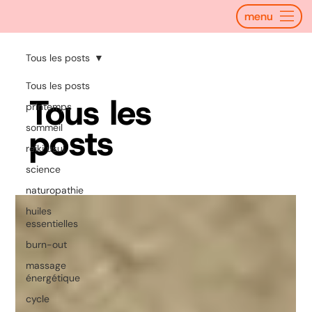
menu
Tous les posts
Tous les posts
Tous les
printemps
posts
sommeil
reiki usui
science
naturopathie
huiles
essentielles
burn-out
massage
énergétique
cycle