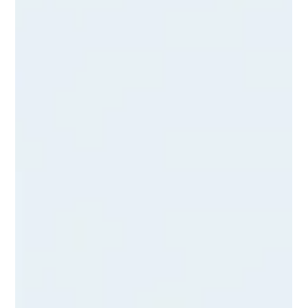
De nombreuses personnes dorment mieux après une séance
de Reiki. Marine Baudin, Maître Reiki à Bordeaux, explique les
mécanismes et ce que montre la recherche.