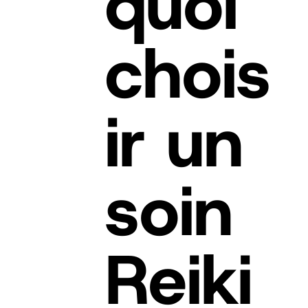
quoi
chois
ir un
soin
Reiki