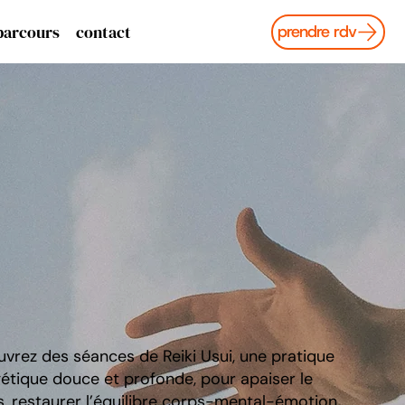
parcours
contact
prendre rdv
vrez des séances de Reiki Usui, une pratique
étique douce et profonde, pour apaiser le
s, restaurer l’équilibre corps-mental-émotion