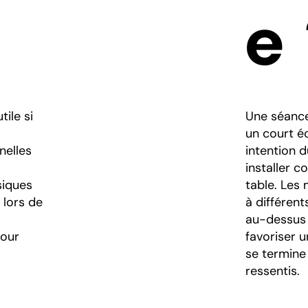
e
tile si
Une séance
un court é
nelles
intention d
installer c
siques
table. Les
 lors de
à différen
au-dessus 
pour
favoriser 
se termine
ressentis.