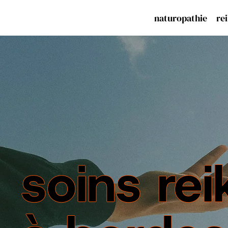
naturopathie
rei
soins rei