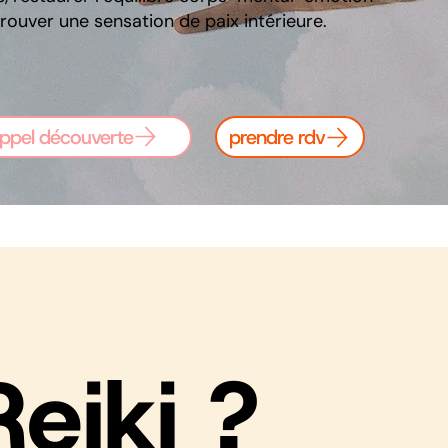
trouver une sensation de paix intérieure.
ppel découverte
prendre rdv
eiki ?