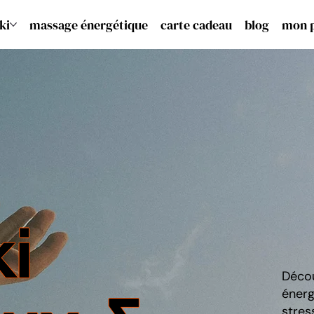
ki
massage énergétique
carte cadeau
blog
mon 
ki
Décou
énerg
stres