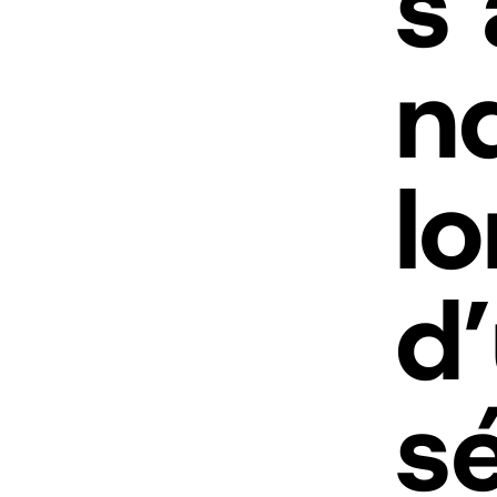
s’
n
lo
d
s