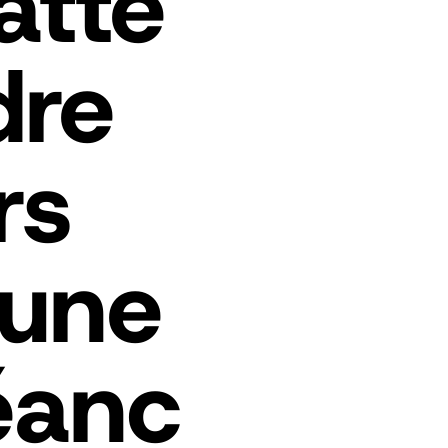
atte
dre
rs
’une
éanc