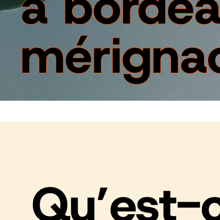
à borde
mérigna
Qu’est-c