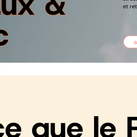
aux &
et re
c
a
e que le R