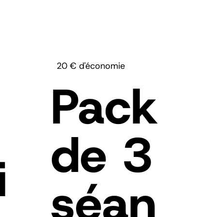
20 € d'économie
Pack
de 3
i
séan