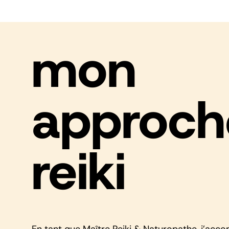
mon
approch
reiki
En tant que Maître Reiki & Naturopathe, j’a