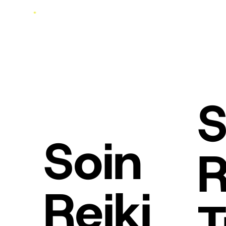
S
Soin
R
Reiki
T