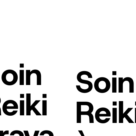
oin
Soin
eiki
Reik
rava