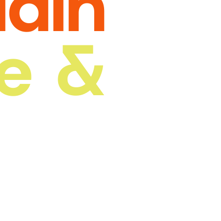
din
e &
e