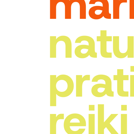
mar
nat
prat
reiki