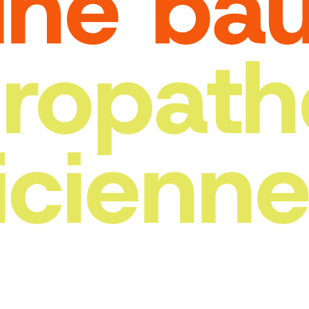
ine bau
uropath
icienn