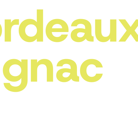
rdeaux
ignac
rouver