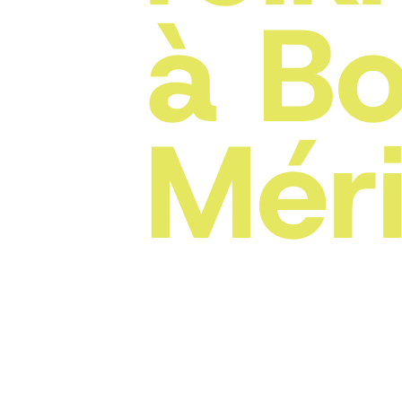
à Bo
Mér
Ret