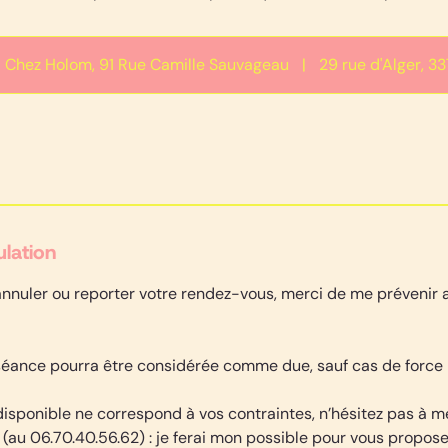
Chez Holom, 91 Rue Camille Sauvageau
|
29 rue d'Alger, 
ulation
annuler ou reporter votre rendez-vous, merci de me prévenir
 séance pourra être considérée comme due, sauf cas de force
isponible ne correspond à vos contraintes, n’hésitez pas à m
u 06.70.40.56.62) : je ferai mon possible pour vous propose