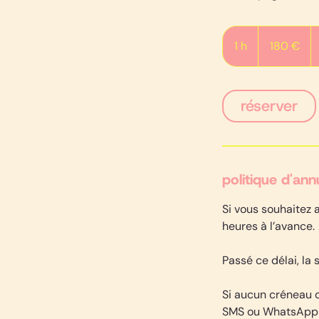
180
euros
1 h
1
180 €
réserver
politique d'ann
Si vous souhaitez 
heures à l’avance.
Passé ce délai, la
Si aucun créneau d
SMS ou WhatsApp (a