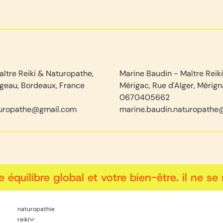
ître Reiki & Naturopathe,
Marine Baudin - Maître Reik
geau, Bordeaux, France
Mérigac, Rue d'Alger, Mérign
0670405662
turopathe@gmail.com
marine.baudin.naturopathe
ilibre global et votre bien-être. il ne se s
naturopathie
reiki