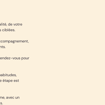
lité, de votre
 ciblées.
d’accompagnement,
nts.
 rendez-vous pour
habitudes,
e étape est
rme, avec un