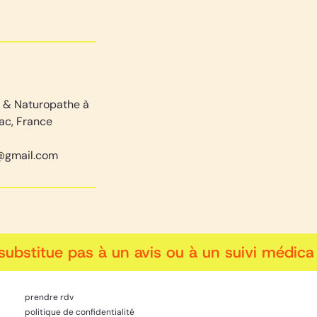
i & Naturopathe à
ac, France
@gmail.com
ubstitue pas à un avis ou à un suivi médical,
prendre rdv
politique de confidentialité