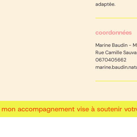
adaptée.
coordonnées
Marine Baudin - Ma
Rue Camille Sauva
0670405662
marine.baudin.na
mon accompagnement vise à soutenir votre équ