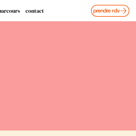
parcours
contact
prendre rdv