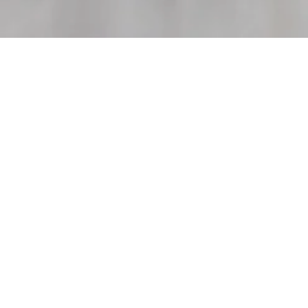
en resumé
✦
Durée : 1 journée
✦
Lieu: Mérignac Arlac
✦
Tarif: 200€