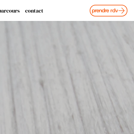
parcours
contact
prendre rdv