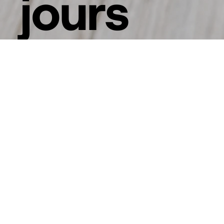
jours
page e